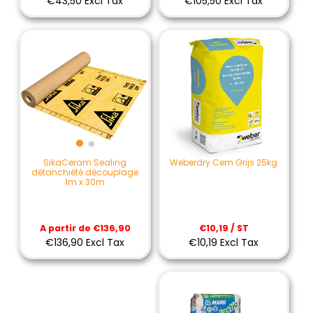
€43,50 Excl Tax
€105,50 Excl Tax
Weberdry Cem Grijs 25kg
SikaCeram Sealing
détanchiété découplage
1m x 30m
€10,19 / ST
A partir de €136,90
€10,19 Excl Tax
€136,90 Excl Tax