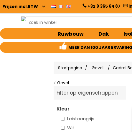
+32 9 365 64 87
i
Ruwbouw
Dak
Iso
MEER DAN 100 JAAR ERVARIN
Startpagina
/
Gevel
/
Cedral B
Gevel
Filter op eigenschappen
Kleur
Leisteengrijs
Wit