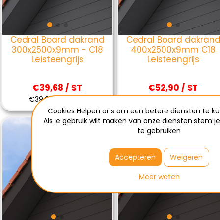
Cedral Board dakrand
Cedral Board dakran
300x2500x9mm - C18
400x2500x9mm C18
Leisteengrijs
Leisteengrijs
€39,68 / ST
€52,90 / ST
€39,68 Excl BTW
€52,90 Excl BTW
Cookies Helpen ons om een betere diensten te ku
Als je gebruik wilt maken van onze diensten stem j
te gebruiken
Accepteren
Weigeren
Meer weten