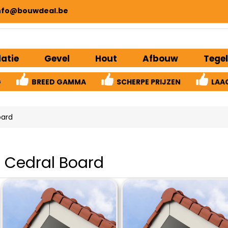
nfo@bouwdeal.be
latie
Gevel
Hout
Afbouw
Tegel
G
BREED GAMMA
SCHERPE PRIJZEN
LAA
oard
Cedral Board