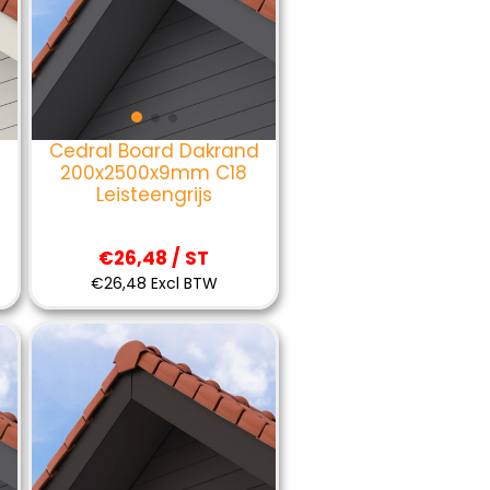
d
Cedral Board Dakrand
200x2500x9mm C18
Leisteengrijs
€26,48 / ST
€26,48 Excl BTW