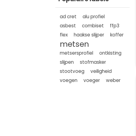
ad cret
alu profiel
asbest
combiset
ffp3
flex
haakse slijper
koffer
metsen
metsersprofiel
ontkisting
slijpen
stofmasker
stootvoeg
veiligheid
voegen
voeger
weber