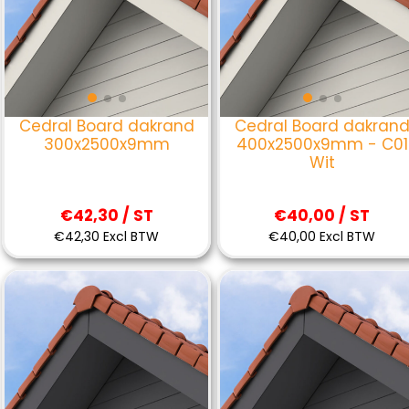
Cedral Board dakrand
Cedral Board dakran
300x2500x9mm
400x2500x9mm - C01
Wit
€42,30 / ST
€40,00 / ST
€42,30 Excl BTW
€40,00 Excl BTW