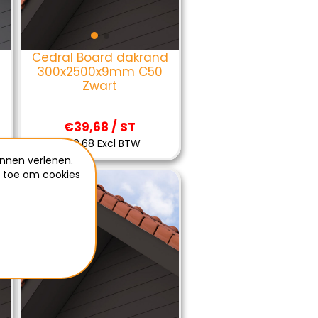
d
Cedral Board dakrand
300x2500x9mm C50
Zwart
€39,68 / ST
€39,68 Excl BTW
nnen verlenen.
e toe om cookies