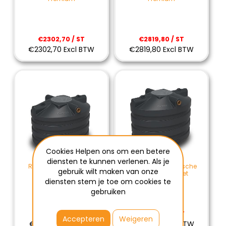
€2302,70 / ST
€2819,80 / ST
€2302,70 Excl BTW
€2819,80 Excl BTW
Cookies Helpen ons om een betere
diensten te kunnen verlenen. Als je
Regenwaterput 4000l
Regenput en Septische
gebruik wilt maken van onze
budget
put 5000l budget
diensten stem je toe om cookies te
gebruiken
€1387,50 / ST
€1402,00 / ST
Accepteren
Weigeren
€1387,50 Excl BTW
€1402,00 Excl BTW