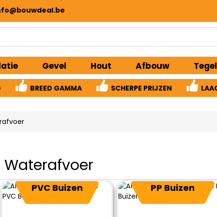
nfo@bouwdeal.be
latie
Gevel
Hout
Afbouw
Tegel
G
BREED GAMMA
SCHERPE PRIJZEN
LAA
rafvoer
Waterafvoer
PVC Buizen
PP Buizen