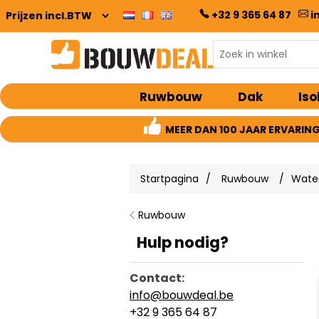
+32 9 365 64 87
i
Ruwbouw
Dak
Iso
MEER DAN 100 JAAR ERVARIN
Startpagina
/
Ruwbouw
/
Wate
Ruwbouw
Hulp nodig?
Contact:
info@bouwdeal.be
+32 9 365 64 87