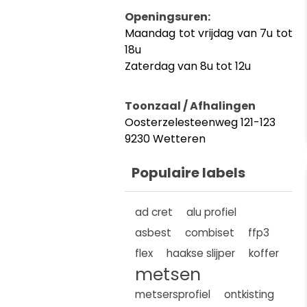
Openingsuren:
Maandag tot vrijdag van 7u tot
18u
Zaterdag van 8u tot 12u
Toonzaal / Afhalingen
Oosterzelesteenweg 121-123
9230 Wetteren
Populaire labels
ad cret
alu profiel
asbest
combiset
ffp3
flex
haakse slijper
koffer
metsen
metsersprofiel
ontkisting