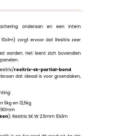
achering onderaan en een intern
10x1m) zorgt ervoor dat Resitrix zeer
ast worden. Het leent zich bovendien
epanelen.
sitrix/
resitrix-sk-partial-bond
mbraan dat ideaal is voor groendaken,
ting:
n 5kg en 12,5kg
of 90mm
aken
):
Resitrix SK W 2.5mm 10x1m