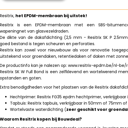
Resitrix
,
het EPDM-membraan bij uitstek!
Resitrix is een EPDM-membraan met een SBS-bitumenc
wapeningnet van glasvezeldraden.
De dikte van de dakafdichting (2,5 mm - Resitrix SK P 2.5mm 
goed bestand is tegen scheuren en perforaties.
Resitrix kan zowel voor nieuwbouw als voor renovatie toegep
uitstekend voor groendaken, retentiedaken of daken met zonn
De productinfo kan je nalezen op:
www.resitrix-epdm.be/nl-be/re
Resitrix SK W Full Bond is een zelfklevend en wortelwerend me
opstanden en goten.
Extra benodigdheden voor het plaatsen van de Resitrix dakafdich
Hechtprimer:
Resitrix FG35
epdm hechtprimer, verkrijgbaar i
Tapbuis: Resitrix tapbuis, verkrijgbaar in 50mm of 75mm 
Wortelvaste waterdichting (
zeer geschikt voor groend
Waarom Resitrix kopen bij Bouwdeal?