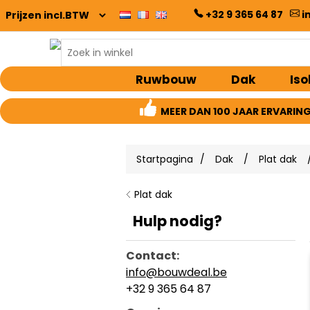
+32 9 365 64 87
i
Ruwbouw
Dak
Iso
MEER DAN 100 JAAR ERVARIN
Startpagina
/
Dak
/
Plat dak
Plat dak
Hulp nodig?
Contact:
info@bouwdeal.be
+32 9 365 64 87