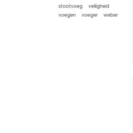
stootvoeg
veiligheid
voegen
voeger
weber