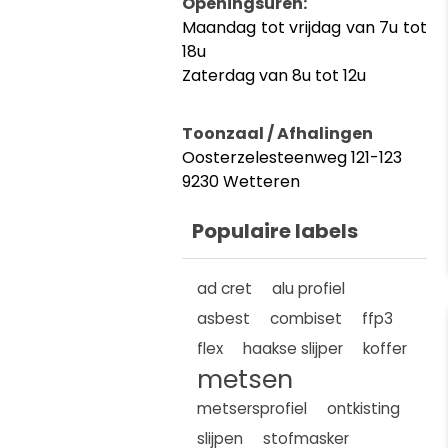
Openingsuren:
Maandag tot vrijdag van 7u tot
18u
Zaterdag van 8u tot 12u
Toonzaal / Afhalingen
Oosterzelesteenweg 121-123
9230 Wetteren
Populaire labels
ad cret
alu profiel
asbest
combiset
ffp3
flex
haakse slijper
koffer
metsen
metsersprofiel
ontkisting
slijpen
stofmasker