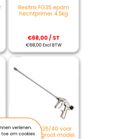
r
Resitrix FG35 epdm
hechtprimer 4.5kg
€68,00 / ST
€68,00 Excl BTW
nnen verlenen.
Resitrix FG35/40 voor
e toe om cookies
spraytank groot model
k