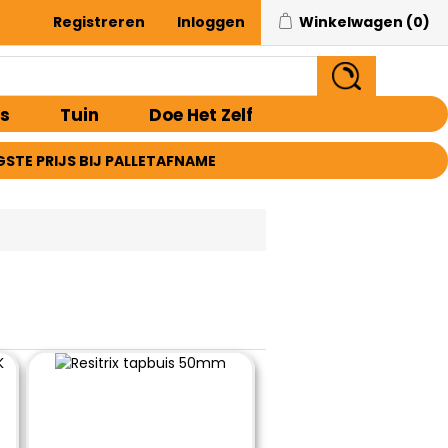
Registreren
Inloggen
Winkelwagen
(0)
s
Tuin
Doe Het Zelf
GSTE PRIJS BIJ PALLETAFNAME