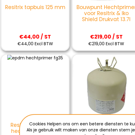
Resitrix tapbuis 125 mm
Bouwpunt Hechtprime
voor Resitrix & Iko
Shield Drukvat 13.7l
€44,00 / ST
€219,00 / ST
€44,00 Excl BTW
€219,00 Excl BTW
Cookies Helpen ons om een betere diensten te ku
Resitrix FG35 epdm
Resitrix FG35/40
Als je gebruik wilt maken van onze diensten stem j
hechtprimer 12.5kg
hechtprimer spraytan