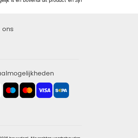
ijk is en bovenal dit product én zijn
 ons
aalmogelijkheden