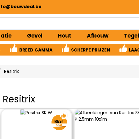
nfo@bouwdeal.be
latie
Gevel
Hout
Afbouw
Tegel
G
BREED GAMMA
SCHERPE PRIJZEN
LAA
/
Resitrix
Resitrix