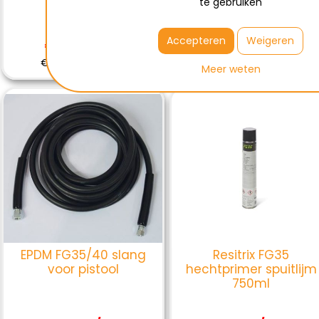
te gebruiken
14.4 kg
Accepteren
Weigeren
€189,00 / ST
€416,00 / ST
€189,00 Excl BTW
€416,00 Excl BTW
Meer weten
EPDM FG35/40 slang
Resitrix FG35
voor pistool
hechtprimer spuitlijm
750ml